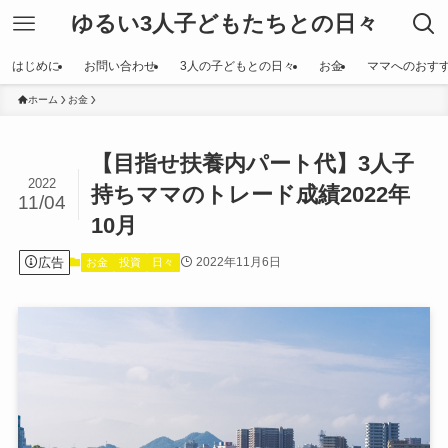
ゆるい3人子どもたちとの日々
はじめに
お問い合わせ
3人の子どもとの日々
お金
ママへのおす
ホーム
お金
【目指せ扶養内パート代】3人子
2022
持ちママのトレード成績2022年
11/04
10月
広告
2022年11月6日
お金
投資
日々