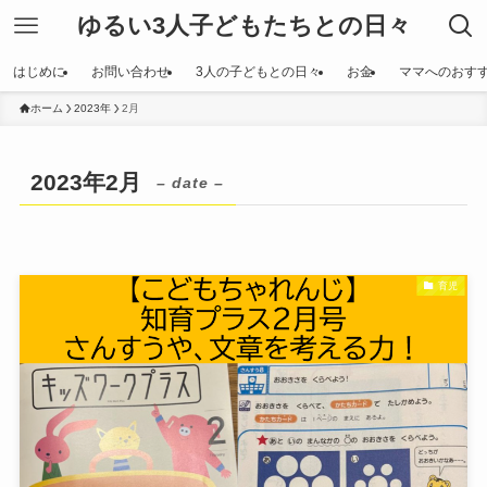
ゆるい3人子どもたちとの日々
はじめに
お問い合わせ
3人の子どもとの日々
お金
ママへのおす
ホーム
2023年
2月
2023年2月
– date –
育児