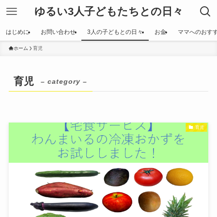
ゆるい3人子どもたちとの日々
はじめに
お問い合わせ
3人の子どもとの日々
お金
ママへのおす
ホーム
育児
育児
– category –
育児